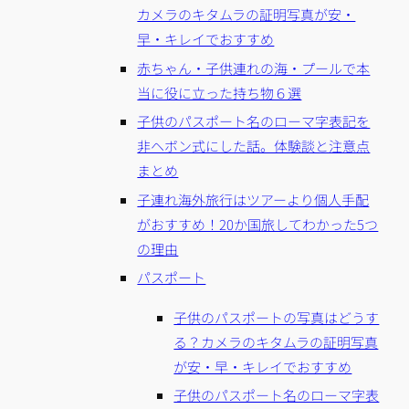
カメラのキタムラの証明写真が安・
早・キレイでおすすめ
赤ちゃん・子供連れの海・プールで本
当に役に立った持ち物６選
子供のパスポート名のローマ字表記を
非ヘボン式にした話。体験談と注意点
まとめ
子連れ海外旅行はツアーより個人手配
がおすすめ！20か国旅してわかった5つ
の理由
パスポート
子供のパスポートの写真はどうす
る？カメラのキタムラの証明写真
が安・早・キレイでおすすめ
子供のパスポート名のローマ字表