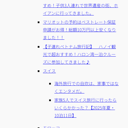
すめ！子供3人連れで世界遺産の街、ホ
イアンに行ってきました。
マリオットの予約はベストレート保証
申請がお得！総額10万円以上安くなり
ました！！
【子連れベトナム旅行記】 ハノイ観
光で超おすすめ！ハロン湾一泊クルー
ズに参加してきました♪
スイス
海外旅行での自炊は、家事ではな
くエンタメだ。
家族5人でスイス旅行に行ったら
いくらかかった？【2025年夏・
10泊11日】
モロッコ