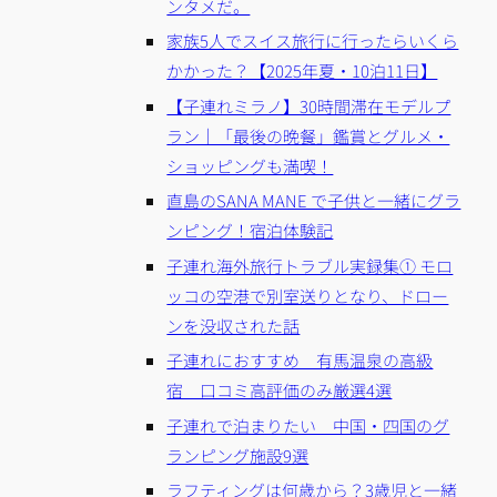
ンタメだ。
家族5人でスイス旅行に行ったらいくら
かかった？【2025年夏・10泊11日】
【子連れミラノ】30時間滞在モデルプ
ラン｜「最後の晩餐」鑑賞とグルメ・
ショッピングも満喫！
直島のSANA MANE で子供と一緒にグラ
ンピング！宿泊体験記
子連れ海外旅行トラブル実録集① モロ
ッコの空港で別室送りとなり、ドロー
ンを没収された話
子連れにおすすめ 有馬温泉の高級
宿 口コミ高評価のみ厳選4選
子連れで泊まりたい 中国・四国のグ
ランピング施設9選
ラフティングは何歳から？3歳児と一緒