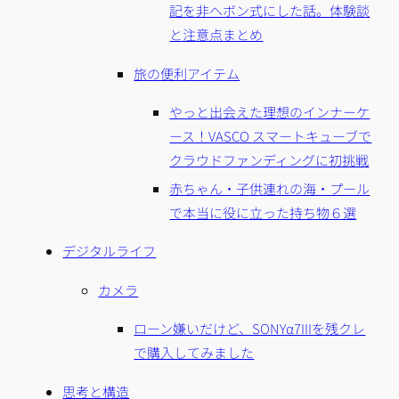
記を非ヘボン式にした話。体験談
と注意点まとめ
旅の便利アイテム
やっと出会えた理想のインナーケ
ース！VASCO スマートキューブで
クラウドファンディングに初挑戦
赤ちゃん・子供連れの海・プール
で本当に役に立った持ち物６選
デジタルライフ
カメラ
ローン嫌いだけど、SONYα7IIIを残クレ
で購入してみました
思考と構造