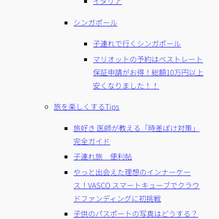
イタリア
シンガポール
子連れで行くシンガポール
マリオットの予約はベストレート
保証申請がお得！総額10万円以上
安くなりました！！
旅を楽しくするTips
旅好き 医師が教える「時差ぼけ対策」
完全ガイド
子連れ旅 便利帖
やっと出会えた理想のインナーケー
ス！VASCO スマートキューブでクラウ
ドファンディングに初挑戦
子供のパスポートの写真はどうする？