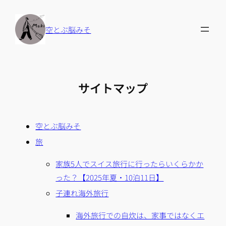
内
容
空とぶ脳みそ
を
ス
キ
ッ
サイトマップ
プ
空とぶ脳みそ
旅
家族5人でスイス旅行に行ったらいくらかか
った？【2025年夏・10泊11日】
子連れ海外旅行
海外旅行での自炊は、家事ではなくエ