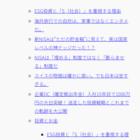
ESG投資と「S（社会）」を重視する理由
海外旅行での自炊は、家事ではなくエンタメ
だ。
新NISAは“ただの貯金箱”に見えて、実は国家
レベルの神ナッジだった！？
NISAは「埋める」制度ではなく「膨らませ
る」制度だ
スイスの物価は確かに高い。でも日本は安す
ぎる。
企業DC（確定拠出年金）入社15年目で1000万
円の大台突破！ 迷走した投資戦略とこれまで
の軌跡を大公開
投資とお金
ESG投資と「S（社会）」を重視する理