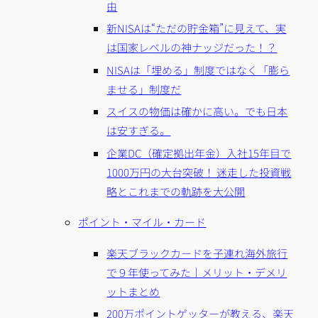
由
新NISAは“ただの貯金箱”に見えて、実
は国家レベルの神ナッジだった！？
NISAは「埋める」制度ではなく「膨ら
ませる」制度だ
スイスの物価は確かに高い。でも日本
は安すぎる。
企業DC（確定拠出年金）入社15年目で
1000万円の大台突破！ 迷走した投資戦
略とこれまでの軌跡を大公開
ポイント・マイル・カード
楽天ブラックカードを子連れ海外旅行
で９年使ってみた｜メリット・デメリ
ットまとめ
200万ポイントゲッターが教える、楽天