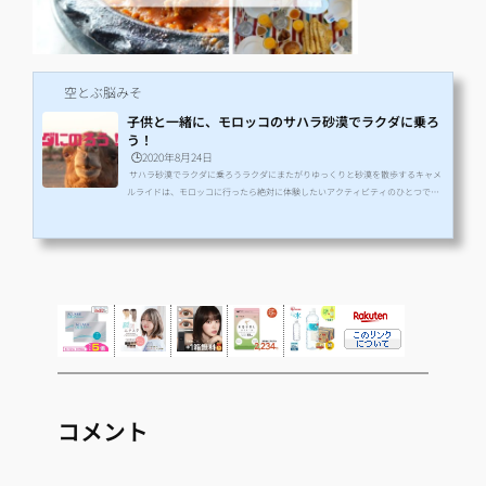
空とぶ脳みそ
子供と一緒に、モロッコのサハラ砂漠でラクダに乗ろ
う！
🕒️2020年8月24日
サハラ砂漠でラクダに乗ろうラクダにまたがりゆっくりと砂漠を散歩するキャメ
ルライドは、モロッコに行ったら絶対に体験したいアクティビティのひとつで
す。モロッコの紹介記事では必ずと言って取り上げられている大人気のラクダさ
んですが、小さな子供は乗れるの？怖がらない？危なくない？実際に体験してき
たので、その魅力と注意点についてお伝えします！ 小さい子は乗れる？ラクダは
今回のモロッコ旅行の中でも最も楽しみなアクティビティの１つ。でも、一番心
配だったのは3歳の三男が乗れるか？ということ。ネットで色…
コメント