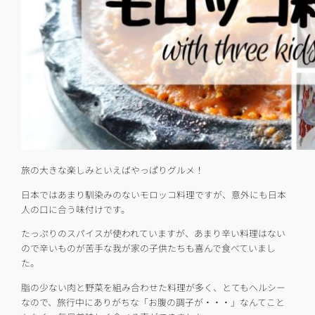
旅の大きな楽しみといえばやっぱりグルメ！
日本ではあまり馴染みのないモロッコ料理ですが、意外にも日本
人の口に合う味付けです。
たっぷりのスパイスが使われていますが、あまり辛い料理はない
ので辛いものが苦手な我が家の子供たちも喜んで食べていまし
た。
脂の少ない肉と野菜を組み合わせた料理が多く、とてもヘルシー
なので、旅行中にありがちな「お腹の調子が・・・」なんてこと