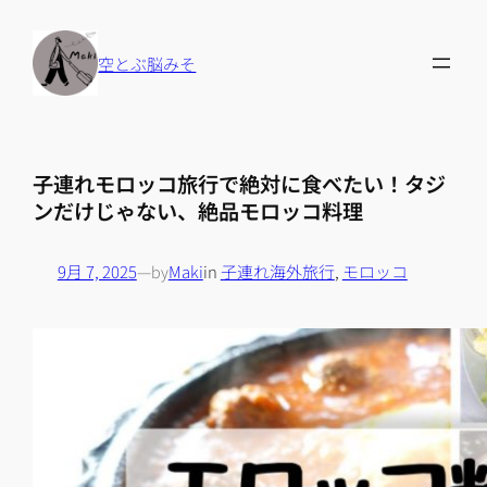
内
容
空とぶ脳みそ
を
ス
キ
ッ
子連れモロッコ旅行で絶対に食べたい！タジ
プ
ンだけじゃない、絶品モロッコ料理
9月 7, 2025
—
by
Maki
in
子連れ海外旅行
, 
モロッコ