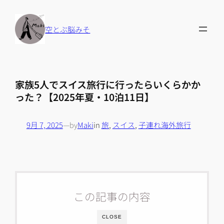
内
容
空とぶ脳みそ
を
ス
キ
ッ
家族5人でスイス旅行に行ったらいくらかか
プ
った？【2025年夏・10泊11日】
9月 7, 2025
—
by
Maki
in
旅
, 
スイス
, 
子連れ海外旅行
この記事の内容
CLOSE