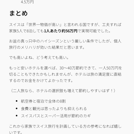
4.5万円
まとめ
スイスは「世界一物価が高い」と言われる国ですが、工夫すれば
家族5人で8泊しても
1人あたり約56万円
で実現可能でした。
お盆の真っ只中のハイシーズンという厳しい条件でしたが、個人
旅行のメリハリが効いた結果だと思います。
でも高いよね、どう考えても高い。
もっと安いホテルを選べば、30～40万節約できて、一人50万円を
切ることもできたかもしれませんが、ホテルは旅の満足度に直結
するのでお金をかけてよかったです。
（二人旅なら、ホテルの選択肢も増えて節約しやすいはず！）
航空券と宿泊で全体の8割
食費と観光は思ったよりも抑えられる
スイスパスとスーパー活用が節約のカギ
これから家族でスイス旅行を計画している方の参考になれば嬉し
いです。