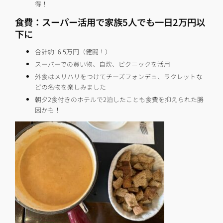
得！
食費：スーパー活用で家族5人でも一日2万円以
下に
合計約16.5万円（健闘！）
スーパーでの買い物、自炊、ピクニックを活用
外食はメリハリをつけてチーズフォンデュ、ラクレットな
どの名物を楽しみました
朝夕2食付きのホテルで2泊したことも食費を抑えられた勝
因かも！