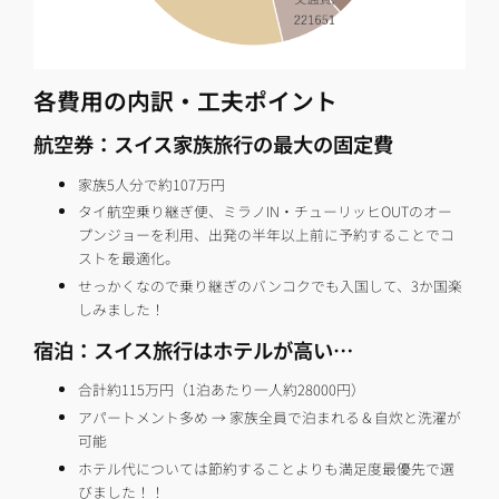
各費用の内訳・工夫ポイント
航空券：スイス家族旅行の最大の固定費
家族5人分で約107万円
タイ航空乗り継ぎ便、ミラノIN・チューリッヒOUTのオー
プンジョーを利用、出発の半年以上前に予約することでコ
ストを最適化。
せっかくなので乗り継ぎのバンコクでも入国して、3か国楽
しみました！
宿泊：スイス旅行はホテルが高い…
合計約115万円（1泊あたり一人約28000円）
アパートメント多め → 家族全員で泊まれる＆自炊と洗濯が
可能
ホテル代については節約することよりも満足度最優先で選
びました！！