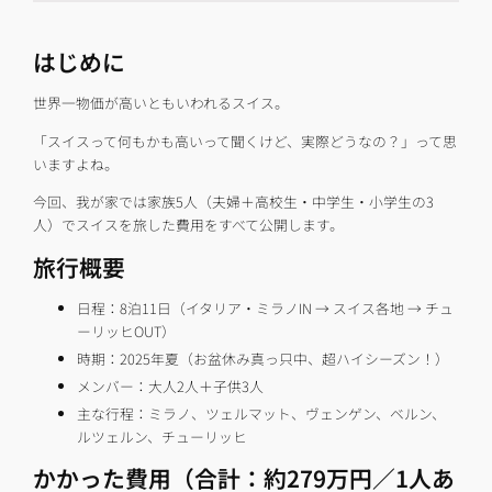
はじめに
世界一物価が高いともいわれるスイス。
「スイスって何もかも高いって聞くけど、実際どうなの？」って思
いますよね。
今回、我が家では家族5人（夫婦＋高校生・中学生・小学生の3
人）でスイスを旅した費用をすべて公開します。
旅行概要
日程：8泊11日（イタリア・ミラノIN → スイス各地 → チュ
ーリッヒOUT）
時期：2025年夏（お盆休み真っ只中、超ハイシーズン！）
メンバー：大人2人＋子供3人
主な行程：ミラノ、ツェルマット、ヴェンゲン、ベルン、
ルツェルン、チューリッヒ
かかった費用（合計：約279万円／1人あ