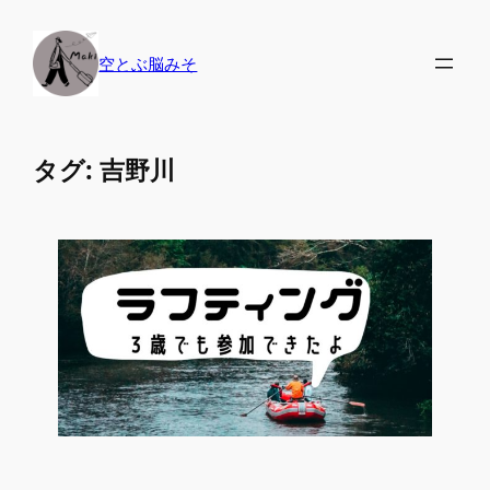
内
容
空とぶ脳みそ
を
ス
キ
タグ:
吉野川
ッ
プ